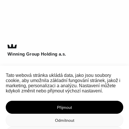
Winning Group Holding a.s.
Křižíkova 2960/72
Tato webová stránka ukládá data, jako jsou soubory
612 00 Brno
cookie, aby umožnila základní fungování stránek, jakož i
T
(+420) 511 185 800
marketing, personalizaci a analýzu. Nastavení můžete
kdykoli změnit nebo přijmout výchozí nastavení.
info@be-winning.com
Přijmout
Nahoru
Odmítnout
Zásady ochrany osobních údajů