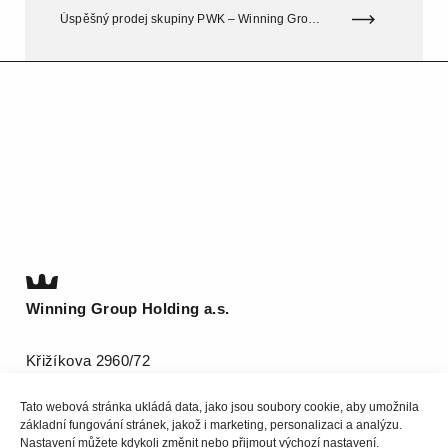
Úspěšný prodej skupiny PWK – Winning Group přebírá dodavatele pro automobilový průmysl z Krefeldu a Saska.
Winning Group Holding a.s.
Křižíkova 2960/72
612 00 Brno
Tato webová stránka ukládá data, jako jsou soubory cookie, aby umožnila
T
(+420) 511 185 800
základní fungování stránek, jakož i marketing, personalizaci a analýzu.
info@be-winning.com
Nastavení můžete kdykoli změnit nebo přijmout výchozí nastavení.