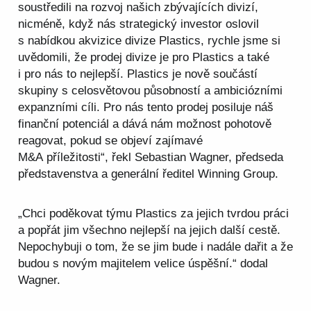
soustředili na rozvoj našich zbývajících divizí,
nicméně, když nás strategický investor oslovil
s nabídkou akvizice divize Plastics, rychle jsme si
uvědomili, že prodej divize je pro Plastics a také
i pro nás to nejlepší. Plastics je nově součástí
skupiny s celosvětovou působností a ambiciózními
expanzními cíli. Pro nás tento prodej posiluje náš
finanční potenciál a dává nám možnost pohotově
reagovat, pokud se objeví zajímavé
M&A příležitosti“, řekl Sebastian Wagner, předseda
představenstva a generální ředitel Winning Group.
„Chci poděkovat týmu Plastics za jejich tvrdou práci
a popřát jim všechno nejlepší na jejich další cestě.
Nepochybuji o tom, že se jim bude i nadále dařit a že
budou s novým majitelem velice úspěšní.“ dodal
Wagner.