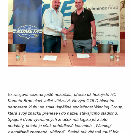
Extraligová sezona
ještě nezačala, přesto už hokejisté HC
Kometa Brno slaví velké vítězství. Novým GOLD hlavním
partnerem klubu se stala úspěšná společnost Winning Group,
která svoji značku přenese i do názvu stávajícího stadionu.
Spojení dvou významných značek má logiku již z této
podstaty, pointa je však pohádkově kouzelná: „Winning“
v angličtině znamená „vítězná“. Stejně tak vítězná touží být