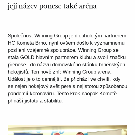
její název ponese také aréna
Společnost Winning Group je dlouholetým partnerem
HC Kometa Brno, nyní ovšem došlo k významnému
posílení vzájemné spolupráce. Winning Group se
stala GOLD hlavním partnerem klubu a svoji značku
přenese i do názvu domovského stánku brněnských
hokejistů. Ten nově zní: Winning Group arena.
Událost je o to cennější, že přichází ve chvíli, kdy
se nejen hokejový svět pere s nejistotou způsobenou
pandemií koronaviru. Tento krok naopak Kometě
přináší jistotu a stabilitu.