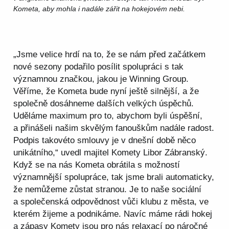
Kometa, aby mohla i nadále zářit na hokejovém nebi.
„Jsme velice hrdí na to, že se nám před začátkem
nové sezony podařilo posílit spolupráci s tak
významnou značkou, jakou je Winning Group.
Věříme, že Kometa bude nyní ještě silnější, a že
společně dosáhneme dalších velkých úspěchů.
Uděláme maximum pro to, abychom byli úspěšní,
a přinášeli našim skvělým fanouškům nadále radost.
Podpis takovéto smlouvy je v dnešní době něco
unikátního,“ uvedl majitel Komety Libor Zábranský.
Když se na nás Kometa obrátila s možností
významnější spolupráce, tak jsme brali automaticky,
že nemůžeme zůstat stranou. Je to naše sociální
a společenská odpovědnost vůči klubu z města, ve
kterém žijeme a podnikáme. Navíc máme rádi hokej
a zápasy Komety jsou pro nás relaxací po náročné