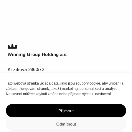
Winning Group Holding a.s.
Křižíkova 2960/72
612 00 Brno
Tato webová stránka ukládá data, jako jsou soubory cookie, aby umožnila
T
(+420) 511 185 800
základní fungování stránek, jakož i marketing, personalizaci a analýzu.
info@be-winning.com
Nastavení můžete kdykoli změnit nebo přijmout výchozí nastavení.
Přijmout
Nahoru
Odmítnout
Zásady ochrany osobních údajů