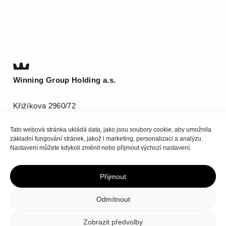
Winning Group Holding a.s.
Křižíkova 2960/72
612 00 Brno
Tato webová stránka ukládá data, jako jsou soubory cookie, aby umožnila
T
(+420) 511 185 800
základní fungování stránek, jakož i marketing, personalizaci a analýzu.
info@be-winning.com
Nastavení můžete kdykoli změnit nebo přijmout výchozí nastavení.
Přijmout
Nahoru
Odmítnout
Zásady ochrany osobních údajů
Zásady cookies
Zobrazit předvolby