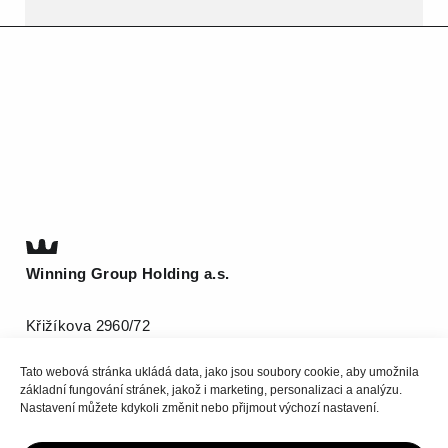
Winning Group Holding a.s.
Křižíkova 2960/72
612 00 Brno
Tato webová stránka ukládá data, jako jsou soubory cookie, aby umožnila
T
(+420) 511 185 800
základní fungování stránek, jakož i marketing, personalizaci a analýzu.
info@be-winning.com
Nastavení můžete kdykoli změnit nebo přijmout výchozí nastavení.