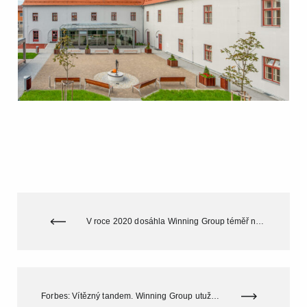
V roce 2020 dosáhla Winning Group téměř na 2,5 miliardy obratu. Jaký byl minulý rok nejen v řeči čísel se dočtete v naší výroční zprávě.
Forbes: Vítězný tandem. Winning Group utužuje vztah s Kometou a přejmenuje arénu