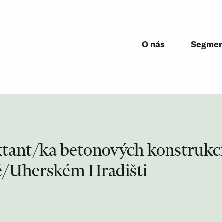
O nás
Segmen
ktant/ka betonových konstrukc
ě/Uherském Hradišti