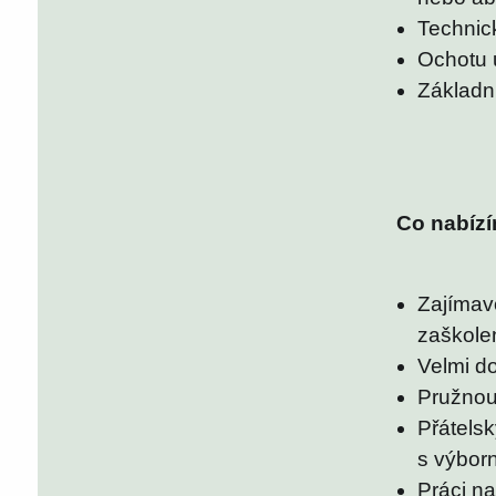
Technick
Ochotu u
Základn
Co nabíz
Zajímavo
zaškole
Velmi d
Pružnou
Přátelsk
s výbor
Práci n