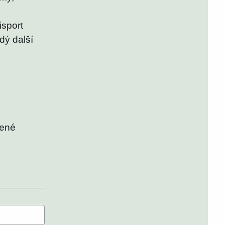
isport
dý další
dené