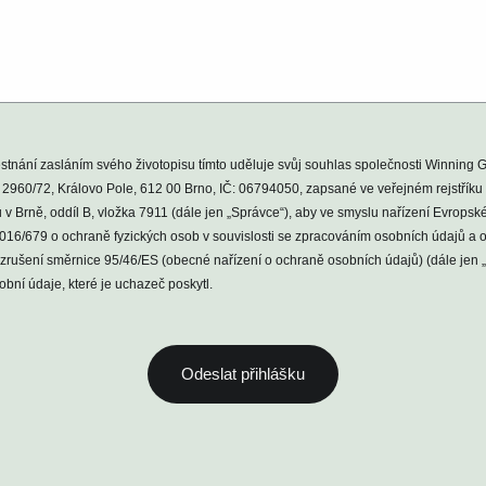
tnání zasláním svého životopisu tímto uděluje svůj souhlas společnosti Winning G
a 2960/72, Královo Pole, 612 00 Brno, IČ: 06794050, zapsané ve veřejném rejstřík
v Brně, oddíl B, vložka 7911 (dále jen „Správce“), aby ve smyslu nařízení Evrops
2016/679 o ochraně fyzických osob v souvislosti se zpracováním osobních údajů a
 zrušení směrnice 95/46/ES (obecné nařízení o ochraně osobních údajů) (dále jen „
bní údaje, které je uchazeč poskytl.