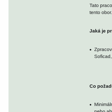
Tato praco
tento obor
Jaká je p
Zpracov
Soficad,
Co požad
Minimál
nebo ab