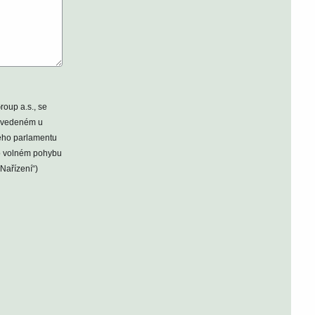
roup a.s., se
u vedeném u
kého parlamentu
 o volném pohybu
Nařízení“)