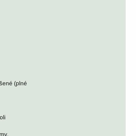
ušené (plné
oli
my,