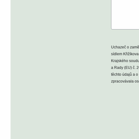
Uchazeč o zaměs
sídlem Křižíkov
Krajského soudu 
a Rady (EU) č. 
těchto údajů a o
zpracovávala oso