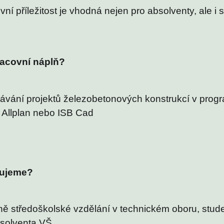
vní příležitost je vhodná nejen pro absolventy, ale i s
.
racovní náplň?
ávání projektů železobetonových konstrukcí v prog
 Allplan nebo ISB Cad
ujeme?
ně středoškolské vzdělání v technickém oboru, stud
solventa VŠ