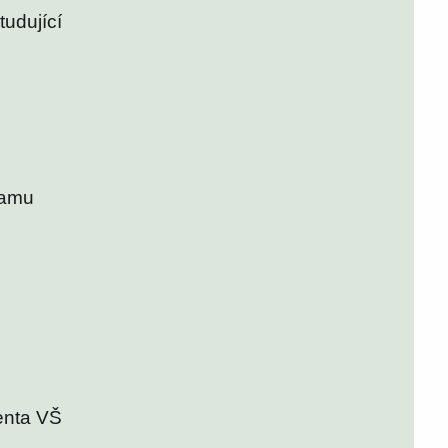
tudující
ramu
enta VŠ