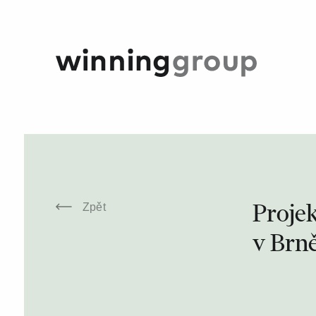
Proje
Zpět
v Brn