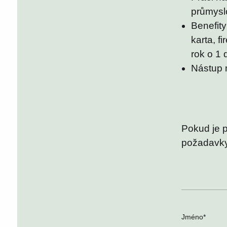
průmysl
Benefity
karta, f
rok o 1
Nástup 
Pokud je p
požadavky,
Jméno
*