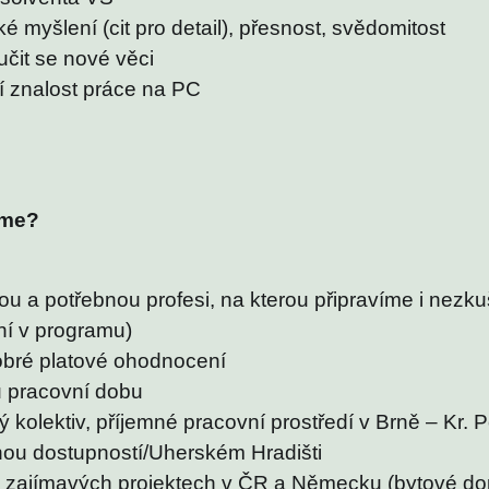
é myšlení (cit pro detail), přesnost, svědomitost
čit se nové věci
í znalost práce na PC
íme?
u a potřebnou profesi, na kterou připravíme i nezk
ní v programu)
obré platové ohodnocení
 pracovní dobu
ý kolektiv, příjemné pracovní prostředí v Brně – Kr. P
nou dostupností/Uherském Hradišti
a zajímavých projektech v ČR a Německu (bytové do