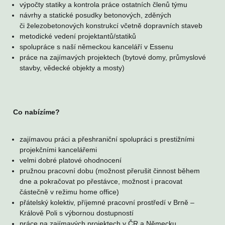
výpočty statiky a kontrola práce ostatních členů týmu
návrhy a statické posudky betonových, zděných
či železobetonových konstrukcí včetně dopravních staveb
metodické vedení projektantů/statiků
spolupráce s naší německou kanceláří v Essenu
práce na zajímavých projektech (bytové domy, průmyslové
stavby, vědecké objekty a mosty)
Co nabízíme?
zajímavou práci a přeshraniční spolupráci s prestižními
projekčními kancelářemi
velmi dobré platové ohodnocení
pružnou pracovní dobu (možnost přerušit činnost během
dne a pokračovat po přestávce, možnost i pracovat
částečně v režimu home office)
přátelský kolektiv, příjemné pracovní prostředí v Brně –
Králově Poli s výbornou dostupností
práce na zajímavých projektech v ČR a Německu