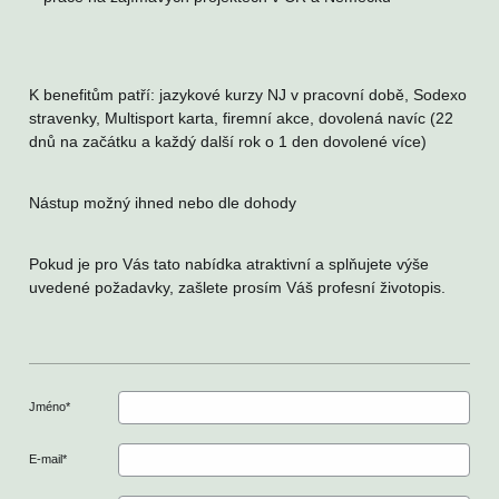
K benefitům patří: jazykové kurzy NJ v pracovní době, Sodexo
stravenky, Multisport karta, firemní akce, dovolená navíc (22
dnů na začátku a každý další rok o 1 den dovolené více)
Nástup možný ihned nebo dle dohody
Pokud je pro Vás tato nabídka atraktivní a splňujete výše
uvedené požadavky, zašlete prosím Váš profesní životopis.
Jméno
*
E-mail
*