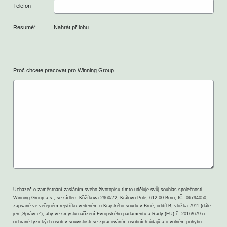
Telefon
Resumé*
Nahrát přílohu
Proč chcete pracovat pro Winning Group
Uchazeč o zaměstnání zasláním svého životopisu tímto uděluje svůj souhlas společnosti
Winning Group a.s., se sídlem Křižíkova 2960/72, Královo Pole, 612 00 Brno, IČ: 06794050,
zapsané ve veřejném rejstříku vedeném u Krajského soudu v Brně, oddíl B, vložka 7911 (dále
jen „Správce“), aby ve smyslu nařízení Evropského parlamentu a Rady (EU) č. 2016/679 o
ochraně fyzických osob v souvislosti se zpracováním osobních údajů a o volném pohybu